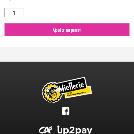
quantité
de
BARONNY'S
THE
Ajouter au panier
"PAYS
DE
CORNOUAILLE"