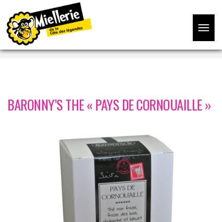
Accueil
/
Thés et infusions
/ BARONNY’S THE « PAYS DE
Toggle
CORNOUAILLE »
navigat
BARONNY’S THE « PAYS DE CORNOUAILLE »