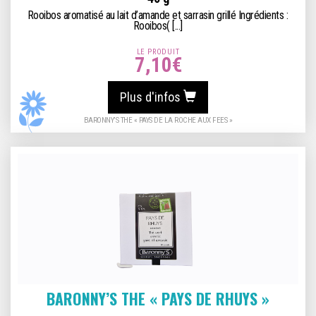
Rooibos aromatisé au lait d’amande et sarrasin grillé Ingrédients :
Rooibos( [...]
LE PRODUIT
7,10
€
Plus d'infos
BARONNY’S THE « PAYS DE LA ROCHE AUX FEES »
BARONNY’S THE « PAYS DE RHUYS »