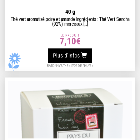
40 g
Thé vert aromatisé poire et amande Ingrédients : Thé Vert Sencha
(92%), morceaux [...]
LE PRODUIT
7,10
€
Plus d'infos
BARONNY’S THE « PAYS DE RHUYS »