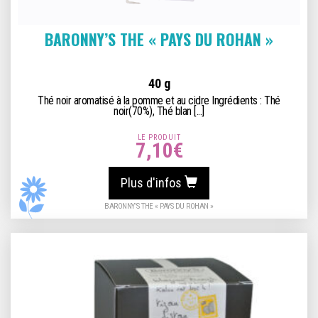
BARONNY’S THE « PAYS DU ROHAN »
40 g
Thé noir aromatisé à la pomme et au cidre Ingrédients : Thé
noir(70%), Thé blan [...]
LE PRODUIT
7,10
€
Plus d'infos
BARONNY’S THE « PAYS DU ROHAN »