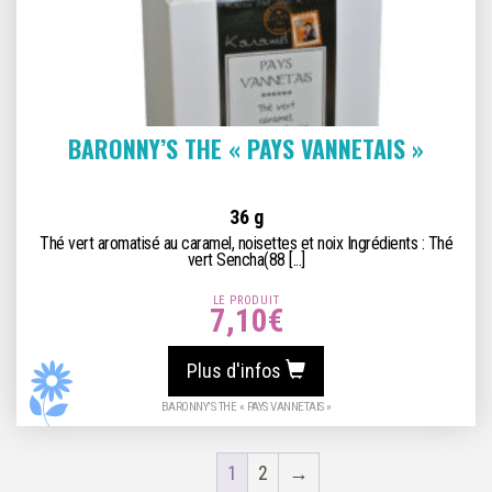
BARONNY’S THE « PAYS VANNETAIS »
36 g
Thé vert aromatisé au caramel, noisettes et noix Ingrédients : Thé
vert Sencha(88 [...]
LE PRODUIT
7,10
€
Plus d'infos
BARONNY’S THE « PAYS VANNETAIS »
1
2
→