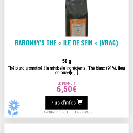
BARONNY’S THE « ILE DE SEIN » (VRAC)
50 g
Thé blanc aromatisé à la mirabelle Ingrédients : Thé blanc (91%), fleur
de bruy� [...]
LE PRODUIT
6,50
€
Plus d'infos
BARONNY’S THE « ILE DE SEIN » (VRAC)