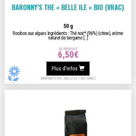
BARONNY’S THE « BELLE ILE » BIO (VRAC)
50 g
Rooibos aux algues Ingrédients : Thé noir* (96%) (chine), arôme
naturel de bergamo [...]
LE PRODUIT
6,50
€
Plus d'infos
BARONNY’S THE « BELLE ILE » BIO (VRAC)