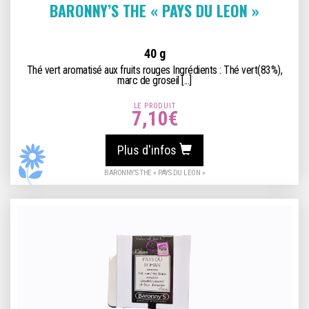
BARONNY’S THE « PAYS DU LEON »
40 g
Thé vert aromatisé aux fruits rouges Ingrédients : Thé vert(83%),
marc de groseil [...]
LE PRODUIT
7,10
€
Plus d'infos
BARONNY’S THE « PAYS DU LEON »