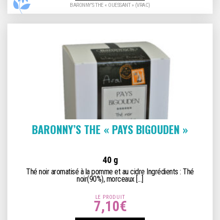
BARONNY’S THE « OUESSANT » (VRAC)
BARONNY’S THE « PAYS BIGOUDEN »
40 g
Thé noir aromatisé à la pomme et au cidre Ingrédients : Thé
noir(90%), morceaux [...]
LE PRODUIT
7,10
€