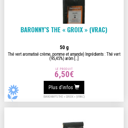
BARONNY’S THE « GROIX » (VRAC)
50 g
Thé vert aromatisé crème, pomme et amande) Ingrédients : Thé vert
(95,45%) arôm [...]
LE PRODUIT
6,50
€
Plus d'infos
BARONNY’S THE « GROIX » (VRAC)