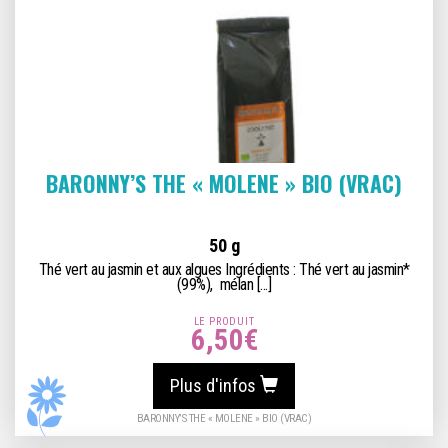
BARONNY’S THE « MOLENE » BIO (VRAC)
50 g
Thé vert au jasmin et aux algues Ingrédients : Thé vert au jasmin*
(99%), mélan [...]
LE PRODUIT
6,50
€
Plus d'infos
BARONNY’S THE « MOLENE » BIO (VRAC)