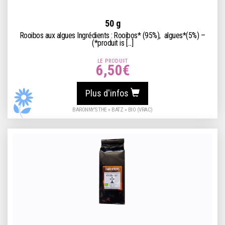
50 g
Rooibos aux algues Ingrédients : Rooibos* (95%), algues*(5%) –
(*produit is [...]
LE PRODUIT
6,50
€
Plus d'infos
BARONNY’S THE « BATZ » BIO (VRAC)