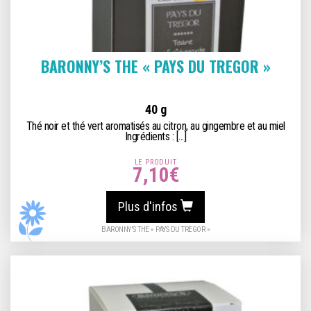
BARONNY’S THE « PAYS DU TREGOR »
40 g
Thé noir et thé vert aromatisés au citron, au gingembre et au miel
Ingrédients : [...]
LE PRODUIT
7,10
€
Plus d'infos
BARONNY’S THE « PAYS DU TREGOR »