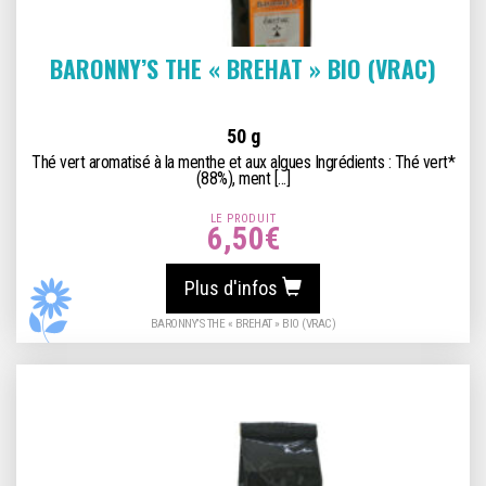
BARONNY’S THE « BREHAT » BIO (VRAC)
50 g
Thé vert aromatisé à la menthe et aux algues Ingrédients : Thé vert*
(88%), ment [...]
LE PRODUIT
6,50
€
Plus d'infos
BARONNY’S THE « BREHAT » BIO (VRAC)