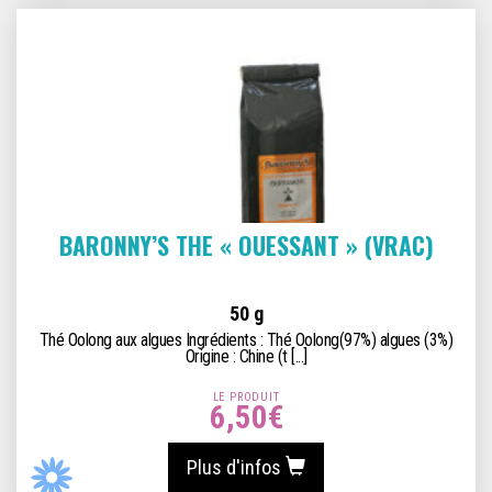
BARONNY’S THE « OUESSANT » (VRAC)
50 g
Thé Oolong aux algues Ingrédients : Thé Oolong(97%) algues (3%)
Origine : Chine (t [...]
LE PRODUIT
6,50
€
Plus d'infos