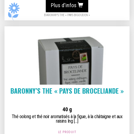
Plus d'infos
BARONNY’S THE « PAYS BIGOUDEN »
BARONNY’S THE « PAYS DE BROCELIANDE »
40 g
Thé oolong et thé noir aromatisés à la figue, à la châtaigne et aux
raisins Ing [...]
LE PRODUIT