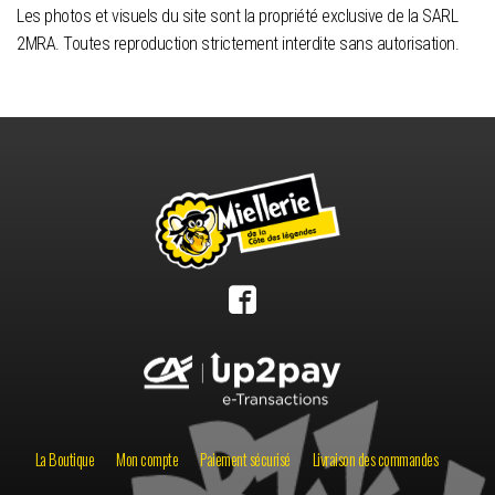
Les photos et visuels du site sont la propriété exclusive de la SARL
2MRA. Toutes reproduction strictement interdite sans autorisation.
La Boutique
Mon compte
Paiement sécurisé
Livraison des commandes