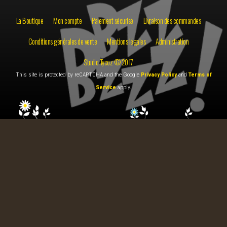
La Boutique
Mon compte
Paiement sécurisé
Livraison des commandes
Conditions générales de vente
Mentions légales
Administration
Studio Tycoz © 2017
This site is protected by reCAPTCHA and the Google
Privacy Policy
and
Terms of
Service
apply.