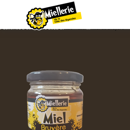
IMAGE NAVIGATION
MIEL DE BRUYERE
Published
2 décembre 2022
at
433 × 577
in
Miel de Bruyère