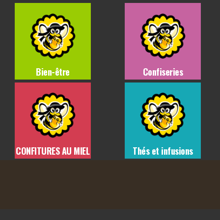
Bien-être
Confiseries
CONFITURES AU MIEL
Thés et infusions