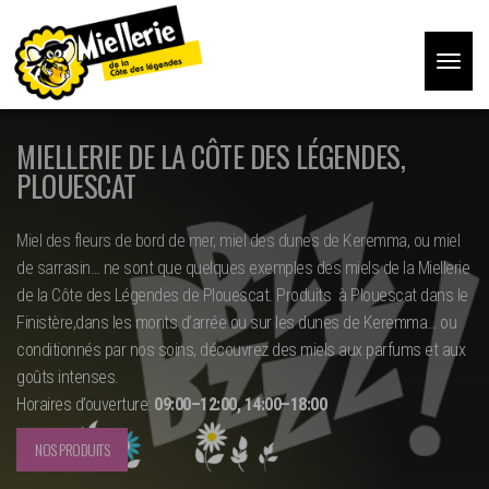
Toggle
navigat
MIELLERIE DE LA CÔTE DES LÉGENDES,
PLOUESCAT
Miel des fleurs de bord de mer, miel des dunes de Keremma, ou miel
de sarrasin… ne sont que quelques exemples des miels de la Miellerie
de la Côte des Légendes de Plouescat. Produits à Plouescat dans le
Finistère,dans les monts d’arrée ou sur les dunes de Keremma… ou
conditionnés par nos soins, découvrez des miels aux parfums et aux
goûts intenses.
Horaires d’ouverture:
09:00–12:00, 14:00–18:00
NOS PRODUITS