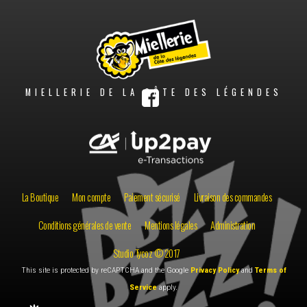
MIELLERIE DE LA CÔTE DES LÉGENDES
La Boutique
Mon compte
Paiement sécurisé
Livraison des commandes
Conditions générales de vente
Mentions légales
Administration
Studio Tycoz © 2017
This site is protected by reCAPTCHA and the Google
Privacy Policy
and
Terms of
Service
apply.