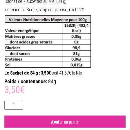
Sachet de 7 sucettes au Miel (84 g)
Ingrédients : Sucre, sirop de glucose, miel 12%
Le Sachet de 84 g : 3,50€
soit 41.67€ le Kilo
Poids / contenance:
84g
3,50
€
quantité
de
Sucettes
au
Ajouter au panier
Miel