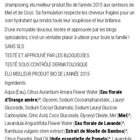
shampooing, élu meilleur produit Bio de l’année 2015 aux senteurs de
Miel et de Coco. Sa formulation respecte les cheveux fragiles pour un
soin hydratant qui rendra toute leur souplesse et leur brillance.
D’une incroyable douceur, testée et approuvée par les blogs
spécialistes, c’est un véritable plaisir à utiliser pour toute la famille !
SANS SLS
TESTÉ ET APPROUVÉ PAR LES BLOGUEUSES
TESTÉ SOUS CONTRÔLE DERMATOLOGIQUE
ÉLU MEILLEUR PRODUIT BIO DE L’ANNÉE 2015
Ingrédients
Aqua (Eau), Citrus Aurantium Amara Flower Water (
Eau florale
d’Orange amère
)*, Glycerin, Sodium Cocoamphacetate, , Lauryl
Glucoside, Sodium Cocoyl Glutamate, Sodium Lauryl Glucose
Carboxylate, Citric Acid, Coco Glucoside, Glyceryl Oleate, Mel (
Miel
)*,
Lavandula Angustifolia Flower Water (
Eau florale de Lavande
)*,
Bambusa vulgaris stem extract (
Extrait de Moelle de Bambou
)*,
Citrus Paradisi Peel Oil (
Huile essentielle de Pomelo
)*, Lavandula