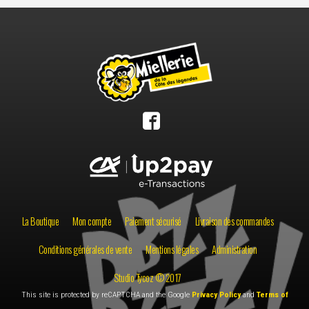
La Boutique
Mon compte
Paiement sécurisé
Livraison des commandes
Conditions générales de vente
Mentions légales
Administration
Studio Tycoz © 2017
This site is protected by reCAPTCHA and the Google
Privacy Policy
and
Terms of