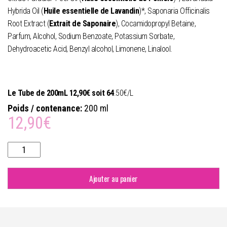
Hybrida Oil (
Huile essentielle de Lavandin
)*, Saponaria Officinalis
Root Extract (
Extrait de Saponaire
), Cocamidopropyl Betaine,
Parfum, Alcohol, Sodium Benzoate, Potassium Sorbate,
Dehydroacetic Acid, Benzyl alcohol, Limonene, Linalool.
*Ingrédients issus de l’Agriculture Biologique
Le Tube de 200mL 12,90€ soit 64
.50€/L
Poids / contenance:
200 ml
12,90
€
quantité
de
Shampoing
PROPOLIA
Ajouter au panier
Doux
au
Miel