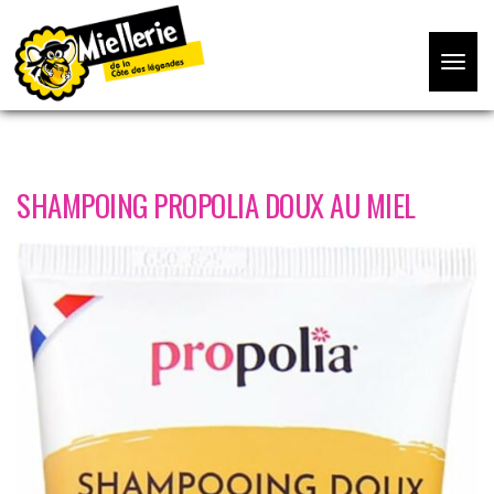
Accueil
/
Beauté
/ Shampoing PROPOLIA Doux au Miel
Toggle
navigat
SHAMPOING PROPOLIA DOUX AU MIEL