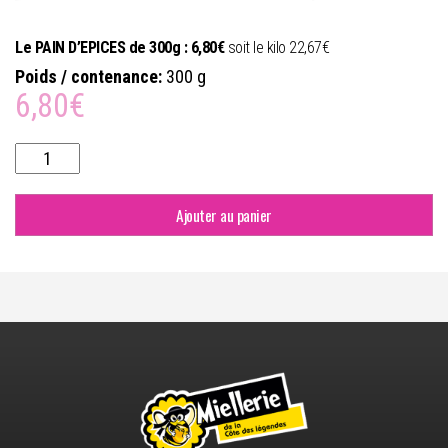
Le PAIN D’EPICES de 300g : 6,80€
soit le kilo 22,67€
Poids / contenance:
300 g
6,80
€
quantité
de
Pain
d'épices
Ajouter au panier
à
l'Orange