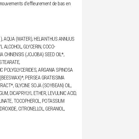
 mouvements d’effleurement de bas en
 à l’abri de la chaleur et de l’humidité.
1), AQUA (WATER), HELIANTHUS ANNUUS
L ALCOHOL, GLYCERIN, COCO-
 CHINENSIS (JOJOBA) SEED OIL*,
 STEARATE,
C POLYGLYCERIDES, ARGANIA SPINOSA
 (BEESWAX)*, PERSEA GRATISSIMA
TRACT*, GLYCINE SOJA (SOYBEAN) OIL,
M, DICAPRYLYL ETHER, LEVULINIC ACID,
LINATE, TOCOPHEROL, POTASSIUM
DROXIDE, CITRONELLOL, GERANIOL,
iologique
lyophilisation puis de réhydratation