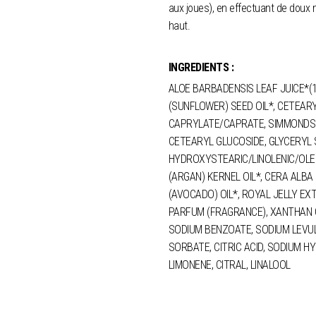
aux joues), en effectuant de doux
haut.
À conserver à température ambiante et
INGREDIENTS :
ALOE BARBADENSIS LEAF JUICE*(
(SUNFLOWER) SEED OIL*, CETEARY
CAPRYLATE/CAPRATE, SIMMONDSIA
CETEARYL GLUCOSIDE, GLYCERYL
HYDROXYSTEARIC/LINOLENIC/OLEI
(ARGAN) KERNEL OIL*, CERA ALBA
(AVOCADO) OIL*, ROYAL JELLY EX
PARFUM (FRAGRANCE), XANTHAN GU
SODIUM BENZOATE, SODIUM LEVU
SORBATE, CITRIC ACID, SODIUM HY
LIMONENE, CITRAL, LINALOOL
* Ingrédients issus de l’agriculture b
(1) Jus ayant subi un traitement de 