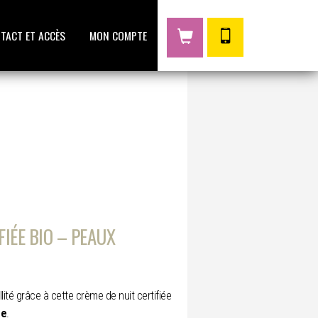
TACT ET ACCÈS
MON COMPTE
FIÉE BIO – PEAUX
llité grâce à cette crème de nuit certifiée
ée
.