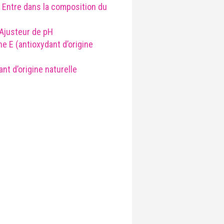
 Entre dans la composition du
Ajusteur de pH
e E (antioxydant d’origine
ant d’origine naturelle
ELLOL, GERANIOL, LIMONENE, CITRAL et
 présentes dans les extraits végétaux
ergènes
 ML À 27,50€ SOIT 550,00€