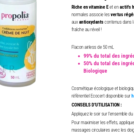
Riche en vitamine E
et en
actifs 
normales associe les
vertus régé
aux
antioxydants
contenus dans 
fraîche au réveil !
Testé sous contrôle dermatologique
Flacon airless de 50 mL
99% du total des ingréd
50% du total des ingréd
Biologique
Cosmétique écologique et biologique
référentiel Ecocert disponible sur
h
CONSEILS D’UTILISATION :
Appliquez le soir sur l’ensemble du
Pour maximiser les effets, appliqu
massages circulaires avec les doigts