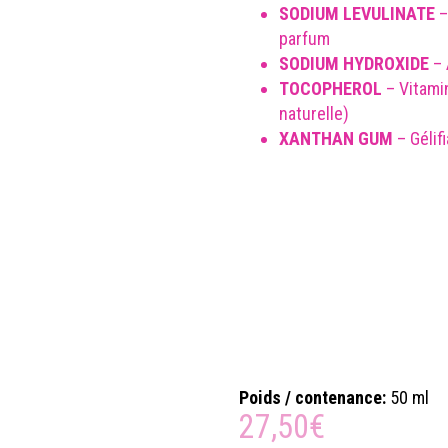
SODIUM LEVULINATE
–
parfum
SODIUM HYDROXIDE
– 
TOCOPHEROL
– Vitamin
naturelle)
XANTHAN GUM
– Gélifi
Cette formule contient du CITRON
LINALOOL, substances naturellement
(parfum) et considérées comme all
LE FLACON POMPE DE 50
LE LITRE
Poids / contenance:
50 ml
27,50
€