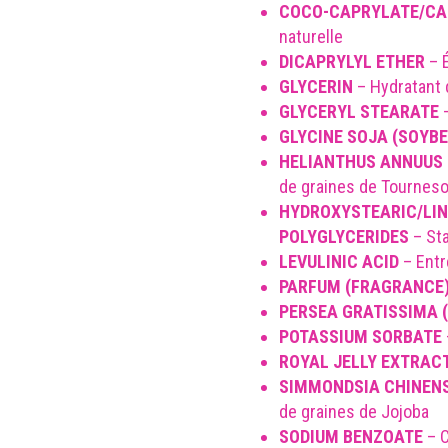
COCO-CAPRYLATE/CA
naturelle
DICAPRYLYL ETHER
– É
GLYCERIN
– Hydratant d
GLYCERYL STEARATE
–
GLYCINE SOJA (SOYBE
HELIANTHUS ANNUUS 
de graines de Tourneso
HYDROXYSTEARIC/LIN
POLYGLYCERIDES
– Sta
LEVULINIC ACID
– Entr
PARFUM
(FRAGRANCE
PERSEA GRATISSIMA 
POTASSIUM SORBATE
ROYAL JELLY EXTRAC
SIMMONDSIA CHINENS
de graines de Jojoba
SODIUM BENZOATE
– C