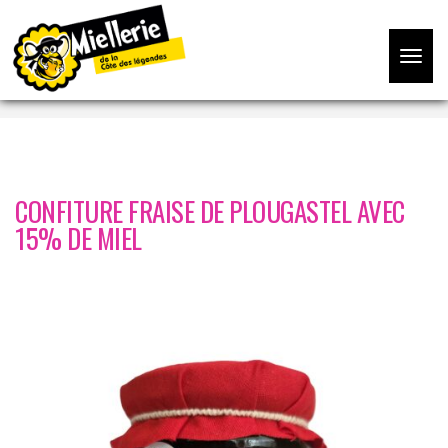
Accueil
/
CONFITURES AU MIEL
/ CONFITURE FRAISE DE
Toggle
PLOUGASTEL AVEC 15% DE MIEL
navigat
CONFITURE FRAISE DE PLOUGASTEL AVEC
15% DE MIEL