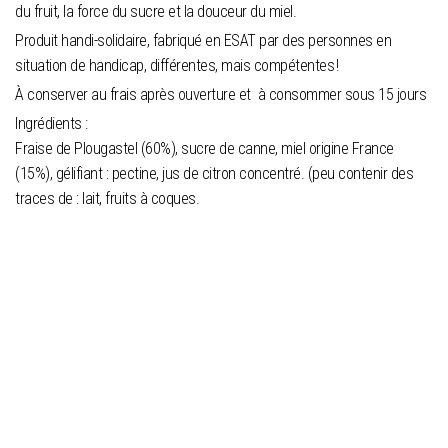
du fruit, la force du sucre et la douceur du miel.
Produit handi-solidaire, fabriqué en ESAT par des personnes en
situation de handicap, différentes, mais compétentes !
À conserver au frais après ouverture et à consommer sous 15 jours
Ingrédients :
Fraise de Plougastel (60%), sucre de canne, miel origine France
(15%), gélifiant : pectine, jus de citron concentré. (peu contenir des
traces de : lait, fruits à coques.
Valeurs Nutritionnelles Moyenne pour 100g
Valeur énergétique
981 Kj / 231 Kcal
Matières grasses
0g
dont acides gras saturés
0g
Glucides
56g
dont sucres
55g
Protéines
0,7g
Sel
0,03g