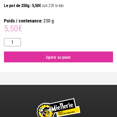
Le pot de 250g : 5,50€
soit 22€ le kilo
Poids / contenance:
250 g
5,50
€
quantité
de
CONFITURE
FRAISE
Ajouter au panier
DE
PLOUGASTEL
AVEC
15%
DE
MIEL