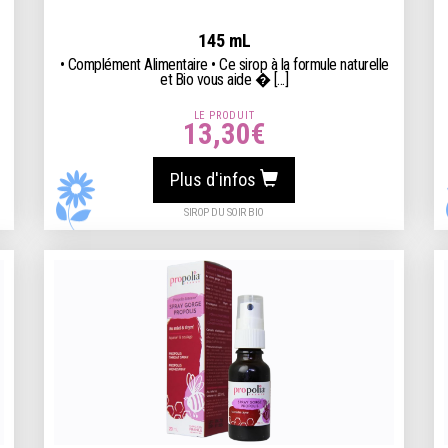
145 mL
• Complément Alimentaire • Ce sirop à la formule naturelle
et Bio vous aide � [...]
LE PRODUIT
13,30
€
Plus d'infos
SIROP DU SOIR BIO