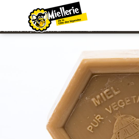
IMAGE NAVIGATION
SAVON MIEL 100G
Published
10 juillet 2017
at
1280 × 853
in
Savon Miel