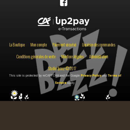
La Boutique
Mon compte
Paiement sécurisé
Livraison des commandes
Conditions générales de vente
Mentions légales
Administration
Studio Tycoz © 2017
This site is protected by reCAPTCHA and the Google
Privacy Policy
and
Terms of
Service
apply.