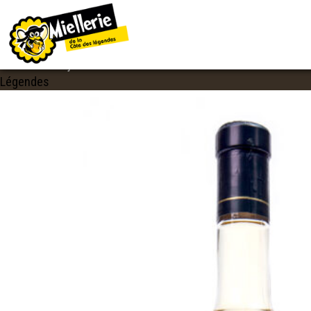
IMAGE NAVIGATION
CHOUCHENN DES LÉGENDES
Published
10 juillet 2017
at
853 × 1280
in
Chouchenn des
Légendes