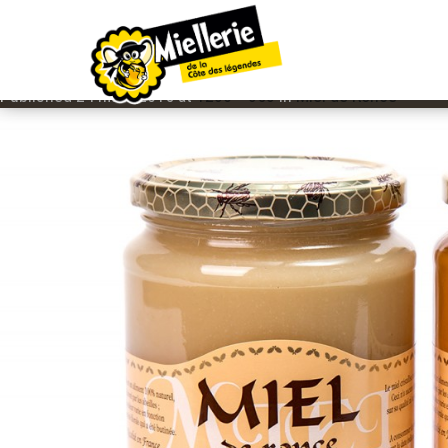
IMAGE NAVIGATION
MIEL DE RONCE LIQUIDE OU CRÉM
Published
24 mars 2015
at
1280 × 853
in
Miel de Ronce